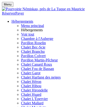
Menu
Réserver
Payer
Hébergements
Menu principal
Hébergements
Voir tout
Chambre à l'Auberge
Pavillon Roselin
Chalet Bec-Scie
Chalet Branchu
Pavillon Colvert
Pavillon Martin-Pêcheur
Chalet Canard Roux
Chalet Fou de Bassan
Chalet Garot
Chalet Harfang des neiges
Chalet Héron
Chalet Hibou
Chalet Hirondelle
Chalet Huard
Chalet L'Épervier
Chalet Mallard