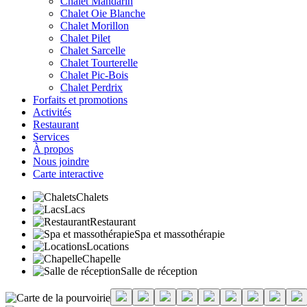
Chalet Mandarin
Chalet Oie Blanche
Chalet Morillon
Chalet Pilet
Chalet Sarcelle
Chalet Tourterelle
Chalet Pic-Bois
Chalet Perdrix
Forfaits et promotions
Activités
Restaurant
Services
À propos
Nous joindre
Carte interactive
Chalets
Lacs
Restaurant
Spa et massothérapie
Locations
Chapelle
Salle de réception