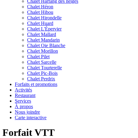
Chalet Harfang des neiges
Chalet Héron
Chalet Hibou
Chalet Hirondelle
Chalet Huard
Chalet L'Épervier
Chalet Mallard
Chalet Mandarin
Chalet Oie Blanche
Chalet Morillon
Chalet Pilet
Chalet Sarcelle
Chalet Tourterelle
Chalet Pic-Bois
Chalet Perdrix
Forfaits et promotions
Activités
Restaurant
Services
À propos
Nous joindre
Carte interactive
Forfait VTT