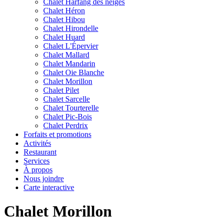
Chalet Harfang des neiges
Chalet Héron
Chalet Hibou
Chalet Hirondelle
Chalet Huard
Chalet L'Épervier
Chalet Mallard
Chalet Mandarin
Chalet Oie Blanche
Chalet Morillon
Chalet Pilet
Chalet Sarcelle
Chalet Tourterelle
Chalet Pic-Bois
Chalet Perdrix
Forfaits et promotions
Activités
Restaurant
Services
À propos
Nous joindre
Carte interactive
Chalet Morillon