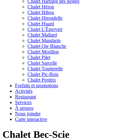
Chalet Harfang des neiges
Chalet Héron
Chalet Hibou
Chalet Hirondelle
Chalet Huard
Chalet L'Épervier
Chalet Mallard
Chalet Mandarin
Chalet Oie Blanche
Chalet Morillon
Chalet Pilet
Chalet Sarcelle
Chalet Tourterelle
Chalet Pic-Bois
Chalet Perdrix
Forfaits et promotions
Activités
Restaurant
Services
À propos
Nous joindre
Carte interactive
Chalet Bec-Scie